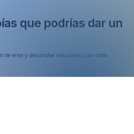
ías que podrías dar un
n de error y desarrollar soluciones Low-code.