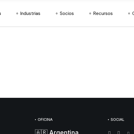
Agroinsumos
Nuestros socios
Docs
u
Industrias
Socios
Recursos
Almacén y Logística
Hazte distribuidor
Retail de Moda
Agroinsumos
Nuestros socios
Docs
Telecomunicaciones
Almacén y Logística
Hazte distribuidor
Retail de Moda
Telecomunicaciones
OFICINA
SOCIAL
🇦🇷 Argentina