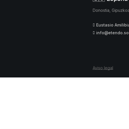
Donostia, Gipuzko
Eustasio Amilibi
info@etendo.so
Aviso legal