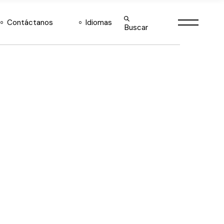
English
Contáctanos
Idiomas
Buscar
Español
English
Español