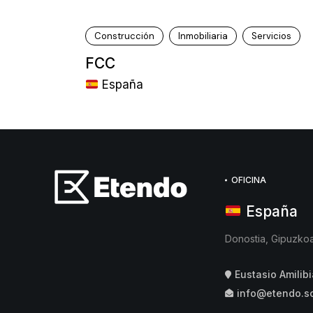
Construcción
Inmobiliaria
Servicios
FCC
España
OFICINA
España
Donostia, Gipuzko
Eustasio Amilibi
info@etendo.s