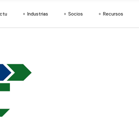
Agroinsumos
Nuestros socios
Docs
actu
Industrias
Socios
Recursos
Almacén y Logística
Hazte distribuidor
Retail de Moda
Agroinsumos
Nuestros socios
Docs
Telecomunicaciones
Almacén y Logística
Hazte distribuidor
Retail de Moda
Telecomunicaciones