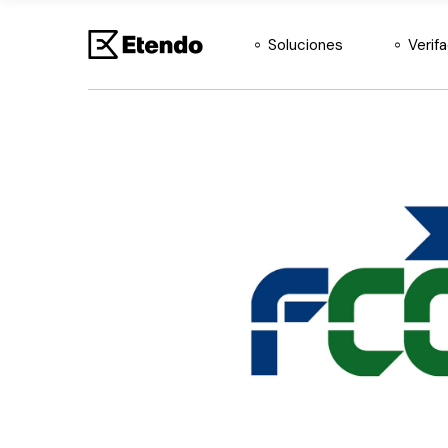
ERP Agéntico
Soluciones
Verif
Etendo
Etendo BI
ERP Agéntico
Etendo Copilot
Etendo
Etendo Mobile
Etendo BI
Etendo RX
Etendo Copilot
Etendo Mobile
Etendo RX