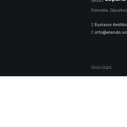
Donostia, Gipuzko
Eustasio Amilibi
info@etendo.so
Aviso legal