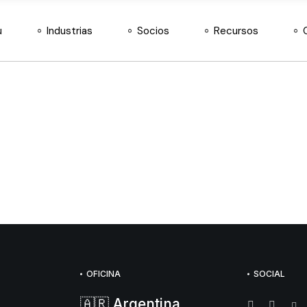
Agroinsumos
Nuestros socios
Docs
u
Industrias
Socios
Recursos
Almacén y Logística
Hazte distribuidor
Retail de Moda
Agroinsumos
Nuestros socios
Docs
Telecomunicaciones
Almacén y Logística
Hazte distribuidor
Retail de Moda
Telecomunicaciones
OFICINA
SOCIAL
🇦🇷 Argentina