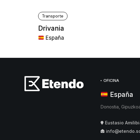
Transporte
Drivania
España
OFICINA
España
Donostia, Gipuzko
Eustasio Amilibi
info@etendo.s