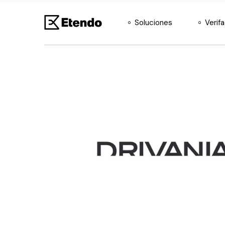
ERP Agéntico
Soluciones
Verif
Etendo
Etendo BI
ERP Agéntico
Etendo Copilot
Etendo
Etendo Mobile
Etendo BI
Etendo RX
Etendo Copilot
Etendo Mobile
Etendo RX