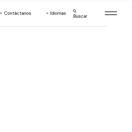
English
Contáctanos
Idiomas
Buscar
Español
English
Español