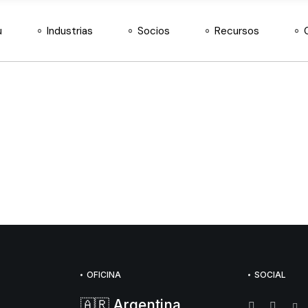
Agroinsumos
Nuestros socios
Docs
u
Industrias
Socios
Recursos
Almacén y Logística
Hazte distribuidor
Retail de Moda
Agroinsumos
Nuestros socios
Docs
Telecomunicaciones
Almacén y Logística
Hazte distribuidor
Retail de Moda
Telecomunicaciones
OFICINA
SOCIAL
🇦🇷 Argentina