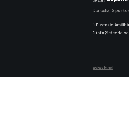
Donostia, Gipuzko
Eustasio Amilibi
info@etendo.so
Aviso legal