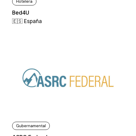
Hotelera
Bed4U
🇪🇸 España
Gubernamental