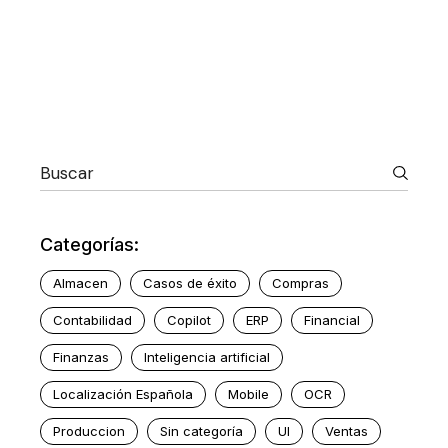
Categorías:
Almacen
Casos de éxito
Compras
Contabilidad
Copilot
ERP
Financial
Finanzas
Inteligencia artificial
Localización Española
Mobile
OCR
Produccion
Sin categoría
UI
Ventas