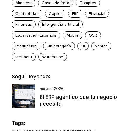
Almacen
Casos de éxito
Compras
Contabilidad
Copilot
ERP
Financial
Finanzas
Inteligencia artificial
Localización Española
Mobile
OCR
Produccion
Sin categoría
UI
Ventas
verifactu
Warehouse
Seguir leyendo:
mayo 5, 2026
El ERP agéntico que tu negocio
necesita
Tags:
AEAT
analisis contable
Automatización