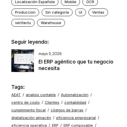
Localización Española
Mobile
OCR
Produccion
Sin categoría
UI
Ventas
verifactu
Warehouse
Seguir leyendo:
mayo 5, 2026
El ERP agéntico que tu negocio
necesita
Tags:
AEAT
analisis contable
Automatización
centro de costo
Clientes
contabilidad
cumplimiento fiscal
códigos de barras
digitalización almacén
eficiencia empresarial
eficiencia operativa
ERP
ERP composable