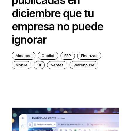
publicadas en
diciembre que tu
empresa no puede
ignorar
Almacen
Copilot
ERP
Finanzas
Mobile
UI
Ventas
Warehouse