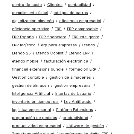
centro de costo
Clientes
contabilidad
cumplimiento fiscal
códigos de barras
digitalización almacén
eficiencia empresarial
eficiencia operativa
ERP
ERP composable
ERP España
ERP financiero
ERP inteligente
ERP logístico
erp para empresas
Etendo
Etendo 25
Etendo Copilot
Etendo ERP
etendo mobile
facturación electrónica
financial extensions bundle
formación ERP
Gestión contable
gestión de almacenes
gestión de almacén
gestión empresarial
Inteligencia Artificial
Interfaz de Usuario
inventario en tiempo real
Ley Antifraude
logística empresarial
Platform Extensions
preparación de pedidos
productividad
productividad empresarial
software de gestión
Transformación digital
transformación digital ERP