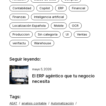
Contabilidad
Copilot
ERP
Financial
Finanzas
Inteligencia artificial
Localización Española
Mobile
OCR
Produccion
Sin categoría
UI
Ventas
verifactu
Warehouse
Seguir leyendo:
mayo 5, 2026
El ERP agéntico que tu negocio
necesita
Tags:
AEAT
analisis contable
Automatización