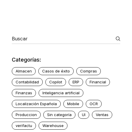
Categorías:
Almacen
Casos de éxito
Compras
Contabilidad
Copilot
ERP
Financial
Finanzas
Inteligencia artificial
Localización Española
Mobile
OCR
Produccion
Sin categoría
UI
Ventas
verifactu
Warehouse