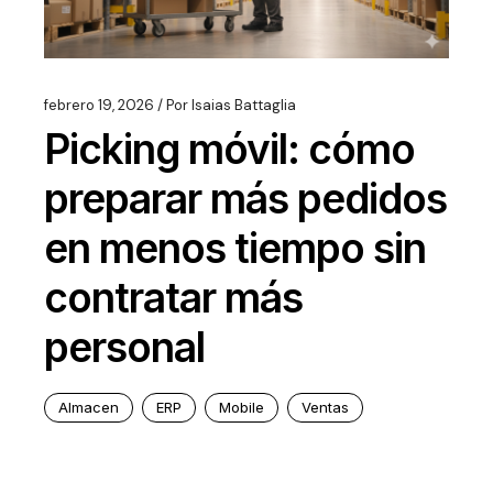
febrero 19, 2026
Por
Isaias Battaglia
Picking móvil: cómo
preparar más pedidos
en menos tiempo sin
contratar más
personal
Almacen
ERP
Mobile
Ventas