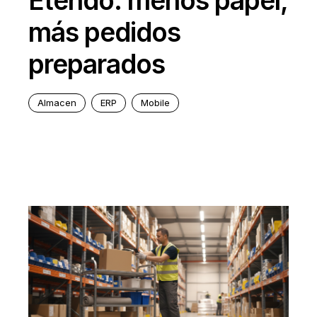
Etendo: menos papel,
más pedidos
preparados
Almacen
ERP
Mobile