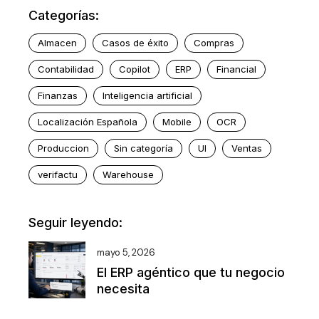
Categorías:
Almacen
Casos de éxito
Compras
Contabilidad
Copilot
ERP
Financial
Finanzas
Inteligencia artificial
Localización Española
Mobile
OCR
Produccion
Sin categoría
UI
Ventas
verifactu
Warehouse
Seguir leyendo:
mayo 5, 2026
El ERP agéntico que tu negocio
necesita