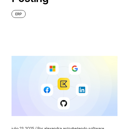
ERP
julio 23, 2025
Por
alexandra.asto@etendo.software