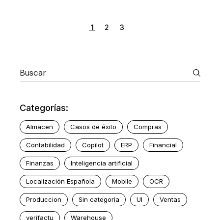
1
2
3
Categorías:
Almacen
Casos de éxito
Compras
Contabilidad
Copilot
ERP
Financial
Finanzas
Inteligencia artificial
Localización Española
Mobile
OCR
Produccion
Sin categoría
UI
Ventas
verifactu
Warehouse