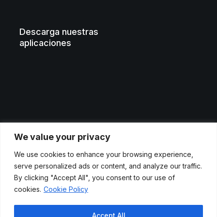
Descarga nuestras
aplicaciones
We value your privacy
Aviso legal
We use cookies to enhance your browsing experience,
Políticas de privacidad
serve personalized ads or content, and analyze our traffic.
By clicking "Accept All", you consent to our use of
Cookies
cookies.
Cookie Policy
© 2024 Etendo
Accept All