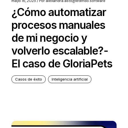
mayo 16, 2025
Por
alexandra.asto@etendo.software
¿Cómo automatizar
procesos manuales
de mi negocio y
volverlo escalable?-
El caso de GloriaPets
Casos de éxito
Inteligencia artificial