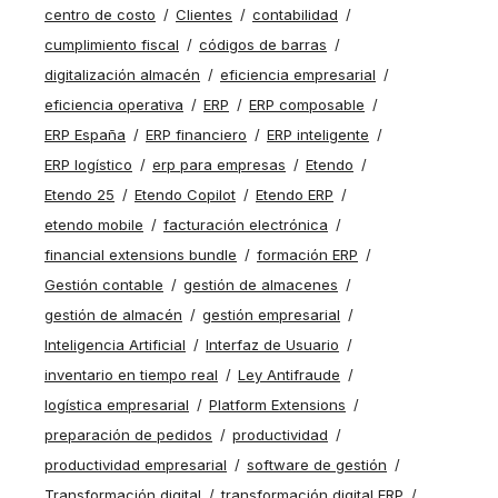
centro de costo
Clientes
contabilidad
cumplimiento fiscal
códigos de barras
digitalización almacén
eficiencia empresarial
eficiencia operativa
ERP
ERP composable
ERP España
ERP financiero
ERP inteligente
ERP logístico
erp para empresas
Etendo
Etendo 25
Etendo Copilot
Etendo ERP
etendo mobile
facturación electrónica
financial extensions bundle
formación ERP
Gestión contable
gestión de almacenes
gestión de almacén
gestión empresarial
Inteligencia Artificial
Interfaz de Usuario
inventario en tiempo real
Ley Antifraude
logística empresarial
Platform Extensions
preparación de pedidos
productividad
productividad empresarial
software de gestión
Transformación digital
transformación digital ERP