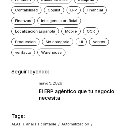
Contabilidad
Copilot
ERP
Financial
Finanzas
Inteligencia artificial
Localización Española
Mobile
OCR
Produccion
Sin categoría
UI
Ventas
verifactu
Warehouse
Seguir leyendo:
mayo 5, 2026
El ERP agéntico que tu negocio
necesita
Tags:
AEAT
analisis contable
Automatización