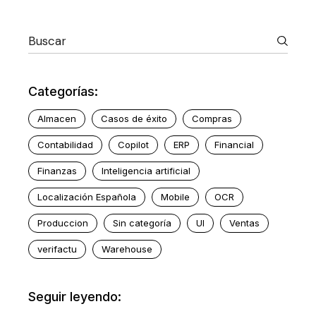
Categorías:
Almacen
Casos de éxito
Compras
Contabilidad
Copilot
ERP
Financial
Finanzas
Inteligencia artificial
Localización Española
Mobile
OCR
Produccion
Sin categoría
UI
Ventas
verifactu
Warehouse
Seguir leyendo: