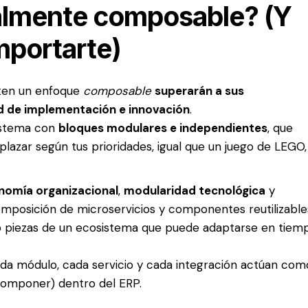
ealmente composable? (Y
mportarte)
ten un enfoque
composable
superarán a sus
d de implementación e innovación
.
sistema con
bloques modulares e independientes
, que
lazar según tus prioridades, igual que un juego de LEGO,
nomía organizacional
,
modularidad tecnológica
y
omposición de microservicios y componentes reutilizable
 piezas de un ecosistema que puede adaptarse en tiem
da módulo, cada servicio y cada integración actúan com
omponer) dentro del ERP.