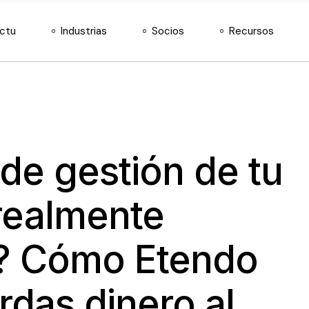
Agroinsumos
Nuestros socios
Docs
actu
Industrias
Socios
Recursos
Almacén y Logística
Hazte distribuidor
Retail de Moda
Agroinsumos
Nuestros socios
Docs
Telecomunicaciones
Almacén y Logística
Hazte distribuidor
Retail de Moda
 de gestión de tu
Telecomunicaciones
realmente
? Cómo Etendo
rdas dinero al