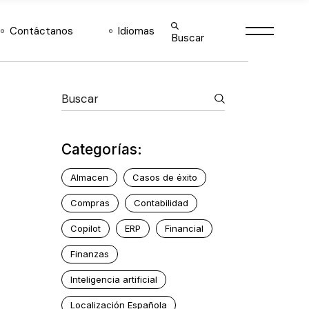
English
Contáctanos
Idiomas
Buscar
Español
English
Español
Categorías:
Almacen
Casos de éxito
Compras
Contabilidad
Copilot
ERP
Financial
Finanzas
Inteligencia artificial
Localización Española