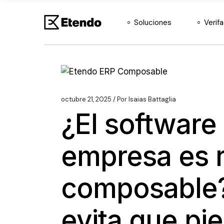
ERP Agéntico
Soluciones
Verif
Etendo
Etendo BI
ERP Agéntico
Etendo Copilot
Etendo
Etendo Mobile
Etendo BI
octubre 21, 2025
Por
Isaias Battaglia
Etendo RX
¿El software
Etendo Copilot
Etendo Mobile
empresa es 
Etendo RX
composable
evita que pie