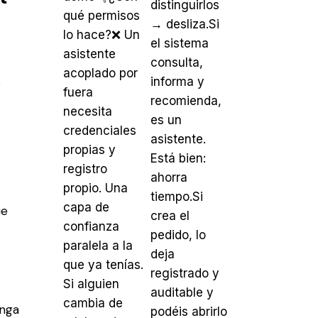
s
ue
enga