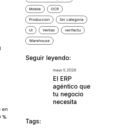
Mobile
OCR
Produccion
Sin categoría
UI
Ventas
verifactu
Warehouse
l
Seguir leyendo:
mayo 5, 2026
El ERP
agéntico que
tu negocio
necesita
e en
0 %.
Tags: