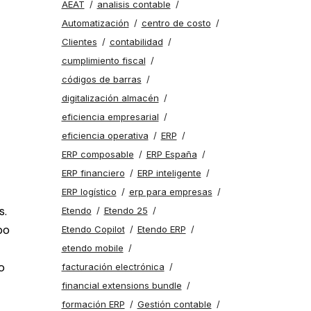
AEAT
analisis contable
Automatización
centro de costo
Clientes
contabilidad
cumplimiento fiscal
códigos de barras
digitalización almacén
eficiencia empresarial
eficiencia operativa
ERP
ERP composable
ERP España
ERP financiero
ERP inteligente
ERP logístico
erp para empresas
s.
Etendo
Etendo 25
po
Etendo Copilot
Etendo ERP
etendo mobile
o
facturación electrónica
financial extensions bundle
formación ERP
Gestión contable