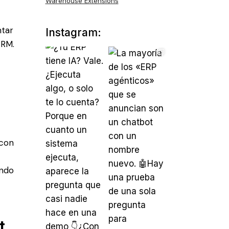
Warehouse Extensions
ntar
Instagram:
CRM.
 con
ando
t