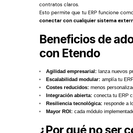
contratos claros.
Esto permite que tu ERP funcione como 
conectar con cualquier sistema exter
Beneficios de ad
con Etendo
Agilidad empresarial:
lanza nuevos pr
Escalabilidad modular:
amplía tu ERP 
Costes reducidos:
menos personalizac
Integración abierta:
conecta tu ERP c
Resiliencia tecnológica:
responde a lo
Mayor ROI:
cada módulo implementado 
¿Por qué no ser 