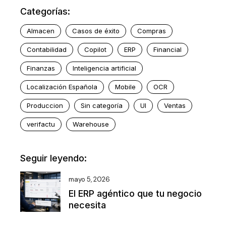
Categorías:
Almacen
Casos de éxito
Compras
Contabilidad
Copilot
ERP
Financial
Finanzas
Inteligencia artificial
Localización Española
Mobile
OCR
Produccion
Sin categoría
UI
Ventas
verifactu
Warehouse
Seguir leyendo:
mayo 5, 2026
El ERP agéntico que tu negocio
necesita