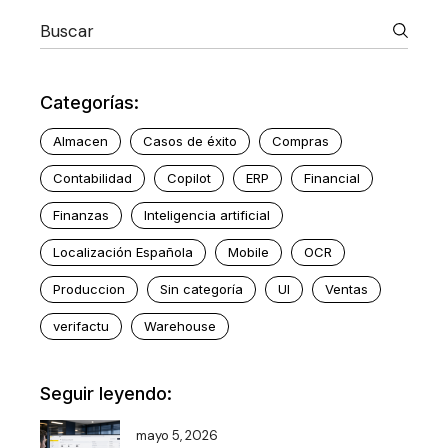
Categorías:
Almacen
Casos de éxito
Compras
Contabilidad
Copilot
ERP
Financial
Finanzas
Inteligencia artificial
Localización Española
Mobile
OCR
Produccion
Sin categoría
UI
Ventas
verifactu
Warehouse
Seguir leyendo:
mayo 5, 2026