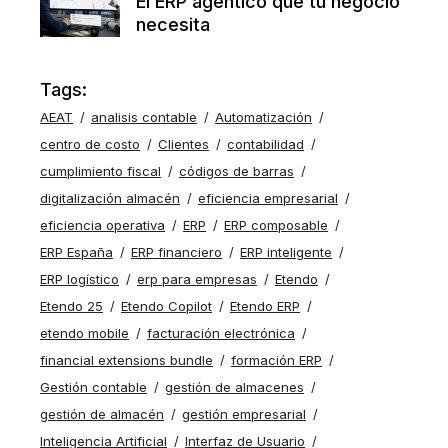
El ERP agéntico que tu negocio
necesita
Tags:
AEAT
analisis contable
Automatización
centro de costo
Clientes
contabilidad
cumplimiento fiscal
códigos de barras
digitalización almacén
eficiencia empresarial
eficiencia operativa
ERP
ERP composable
ERP España
ERP financiero
ERP inteligente
ERP logístico
erp para empresas
Etendo
Etendo 25
Etendo Copilot
Etendo ERP
etendo mobile
facturación electrónica
financial extensions bundle
formación ERP
Gestión contable
gestión de almacenes
gestión de almacén
gestión empresarial
Inteligencia Artificial
Interfaz de Usuario