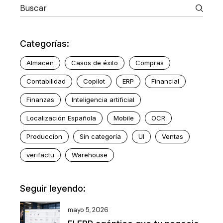
Categorías:
Almacen
Casos de éxito
Compras
Contabilidad
Copilot
ERP
Financial
Finanzas
Inteligencia artificial
Localización Española
Mobile
OCR
Produccion
Sin categoría
UI
Ventas
verifactu
Warehouse
Seguir leyendo:
mayo 5, 2026