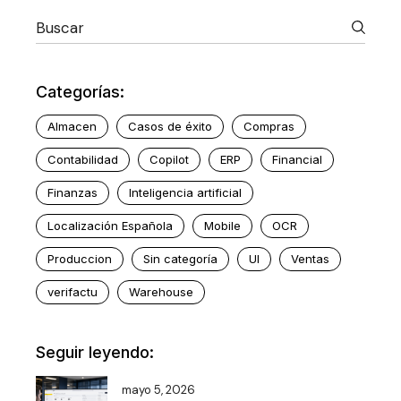
Categorías:
Almacen
Casos de éxito
Compras
Contabilidad
Copilot
ERP
Financial
Finanzas
Inteligencia artificial
Localización Española
Mobile
OCR
Produccion
Sin categoría
UI
Ventas
verifactu
Warehouse
Seguir leyendo:
mayo 5, 2026