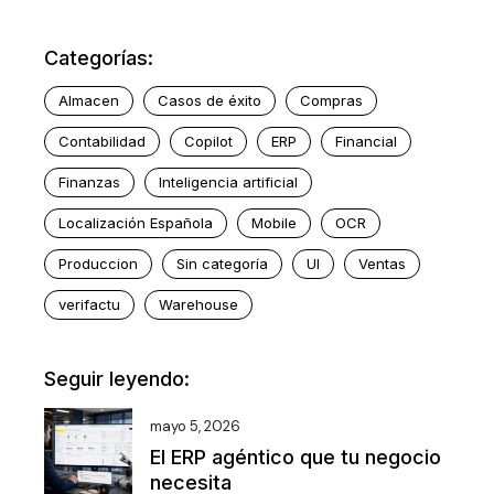
Categorías:
Almacen
Casos de éxito
Compras
Contabilidad
Copilot
ERP
Financial
Finanzas
Inteligencia artificial
Localización Española
Mobile
OCR
Produccion
Sin categoría
UI
Ventas
verifactu
Warehouse
Seguir leyendo:
mayo 5, 2026
El ERP agéntico que tu negocio
necesita