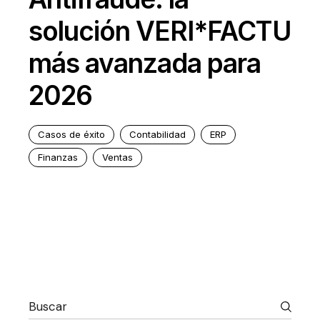
solución VERI*FACTU
más avanzada para
2026
Casos de éxito
Contabilidad
ERP
Finanzas
Ventas