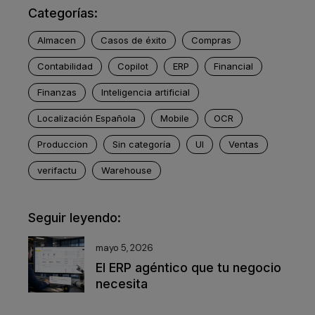
Categorías:
Almacen
Casos de éxito
Compras
Contabilidad
Copilot
ERP
Financial
Finanzas
Inteligencia artificial
Localización Española
Mobile
OCR
Produccion
Sin categoría
UI
Ventas
verifactu
Warehouse
Seguir leyendo:
mayo 5, 2026
El ERP agéntico que tu negocio
necesita