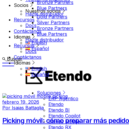
Bronze Partners
Socios
Blue Partners
Nuestros socios
Hazte distribuidor
Gold Partners
Recursos
Silver Partners
Docs
Bronze Partners
Contáctanos
Blue Partners
Idiomas
Hazte distribuidor
English
Recursos
Español
Docs
Contáctanos
Buscar
Idiomas
English
Español
Soluciones
ERP Agéntico
febrero 19, 2026
Etendo
Por
Isaias Battaglia
Etendo BI
Etendo Copilot
Picking móvil: cómo preparar más pedido
Etendo Mobile
Etendo RX