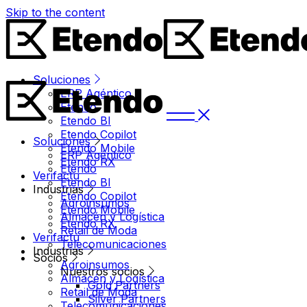
Skip to the content
Soluciones
ERP Agéntico
Etendo
Etendo BI
Etendo Copilot
Soluciones
Etendo Mobile
ERP Agéntico
Etendo RX
Etendo
Verifactu
Etendo BI
Industrias
Etendo Copilot
Agroinsumos
Etendo Mobile
Almacén y Logística
Etendo RX
Retail de Moda
Verifactu
Telecomunicaciones
Industrias
Socios
Agroinsumos
Nuestros socios
Almacén y Logística
Gold Partners
Retail de Moda
Silver Partners
Telecomunicaciones