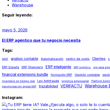
Warehouse
Seguir leyendo:
mayo 5, 2026
El ERP agéntico que tu negocio necesita
Tags:
analisis contable
Clientes
Automatización
centro de costo
c
AEAT
ERP inteligente
ERP España
ERP financiero
ERP logístico
erp para em
financial extensions bundle
formación ERP
Gestión contable
gest
Ley Antifraude
inventario en tiempo real
logística empresarial
Platform Exte
Warehouse E
VERIFACTU
trazabilidad
transformación digital ERP
Instagram: