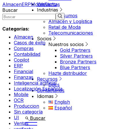
Verifactu
Almacen
ERP
Mobile
Ventas
Industrias
Buscar
Agroinsumos
Almacén y Logística
Retail de Moda
Categorías:
Telecomunicaciones
Almacen
Socios
Casos de éxito
Nuestros socios
Compras
Gold Partners
Contabilidad
Silver Partners
Copilot
Bronze Partners
ERP
Blue Partners
Financial
Hazte distribuidor
Finanzas
Recursos
Inteligencia artificial
Docs
Localización Española
Contáctanos
Mobile
Idiomas
OCR
English
Produccion
Español
Sin categoría
UI
Buscar
Ventas
verifactu