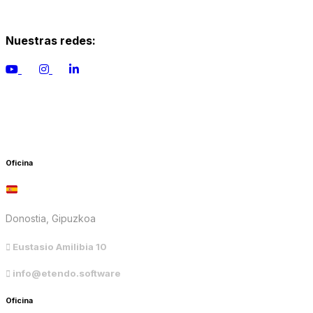
Nuestras redes:
Oficina
España
Donostia, Gipuzkoa
Eustasio Amilibia 10
info@etendo.software
Oficina