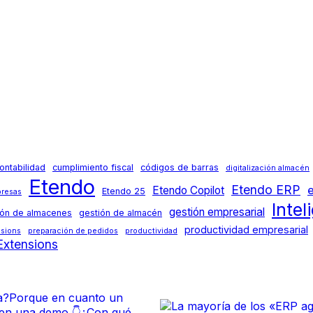
ontabilidad
cumplimiento fiscal
códigos de barras
digitalización almacén
Etendo
Etendo ERP
Etendo Copilot
Etendo 25
presas
Intel
gestión empresarial
ión de almacenes
gestión de almacén
productividad empresarial
nsions
preparación de pedidos
productividad
xtensions