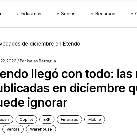
Agroinsumos
Nuestros socios
Docs
u
Industrias
Socios
Recursos
Almacén y Logística
Hazte distribuidor
Retail de Moda
Agroinsumos
Nuestros socios
Docs
Telecomunicaciones
Almacén y Logística
Hazte distribuidor
Retail de Moda
 22, 2026
Por
Isaias Battaglia
endo llegó con todo: la
Telecomunicaciones
ublicadas en diciembre 
uede ignorar
acen
Copilot
ERP
Finanzas
Mobile
Ventas
Warehouse