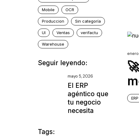
Mobile
OCR
Produccion
Sin categoría
UI
Ventas
verifactu
Warehouse
enero
🚀
Seguir leyendo:
m
mayo 5, 2026
El ERP
agéntico que
ERP
tu negocio
necesita
Tags: