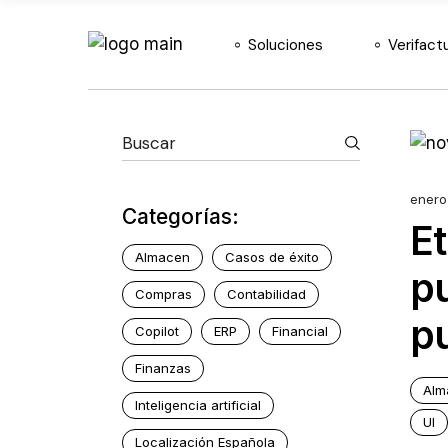
ERP Agéntico
Soluciones
Verifact
Etendo
Etendo BI
ERP Agéntico
Etendo Copilot
Etendo
Etendo Mobile
Etendo BI
enero
Etendo RX
Categorías:
Et
Etendo Copilot
Almacen
Casos de éxito
Etendo Mobile
p
Compras
Contabilidad
Etendo RX
p
Copilot
ERP
Financial
Finanzas
Alm
Inteligencia artificial
UI
Localización Española