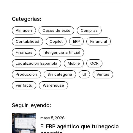
Categorías:
Almacen
Casos de éxito
Compras
Contabilidad
Copilot
ERP
Financial
Finanzas
Inteligencia artificial
Localización Española
Mobile
OCR
Produccion
Sin categoría
UI
Ventas
verifactu
Warehouse
Seguir leyendo:
mayo 5, 2026
El ERP agéntico que tu negocio