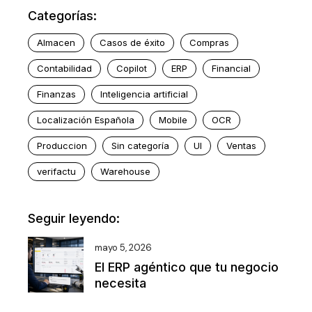
Categorías:
Almacen
Casos de éxito
Compras
Contabilidad
Copilot
ERP
Financial
Finanzas
Inteligencia artificial
Localización Española
Mobile
OCR
Produccion
Sin categoría
UI
Ventas
verifactu
Warehouse
Seguir leyendo:
mayo 5, 2026
El ERP agéntico que tu negocio
necesita